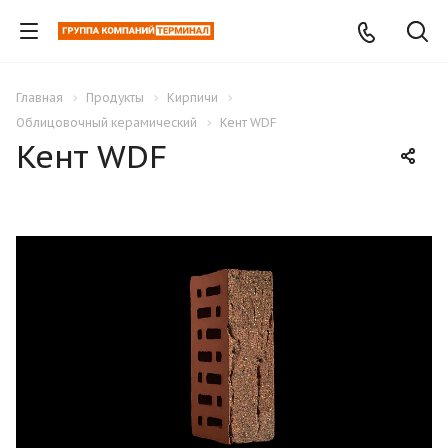
Главная
Продукты
Кирпичи
Облицовочный керамический
Кент WDF
Кент WDF