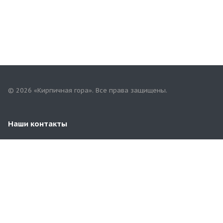
© 2026 «Кирпичная гора». Все права защищены.
Наши контакты
+7(962)894-84-44
kirovterminal@yandex.ru
Ул. Производственная, 45/1