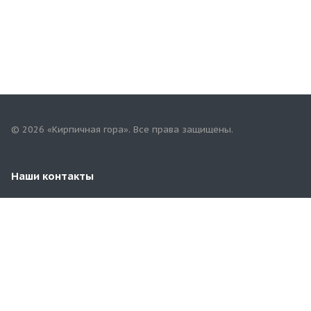
© 2026 «Кирпичная гора». Все права защищены.
Наши контакты
+7(962)894-84-44
kirovterminal@yandex.ru
Ул. Производственная, 45/1