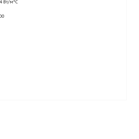
4 Вт/м°С
00