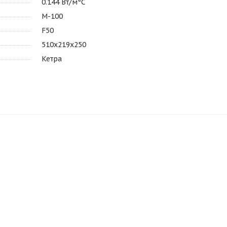
0.144 Вт/м°С
M-100
F50
510х219х250
Кетра